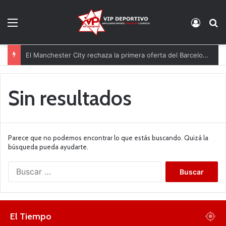
Menú
Acces
B
El Manchester City rechaza la primera oferta del Barcelona por Rodri
Sin resultados
Parece que no podemos encontrar lo que estás buscando. Quizá la
búsqueda pueda ayudarte.
B
u
s
c
a
El Tiempo
r