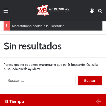
Menú
Acces
B
Mastantuono cedido a la Fiorentina
Sin resultados
Parece que no podemos encontrar lo que estás buscando. Quizá la
búsqueda pueda ayudarte.
B
u
s
c
a
El Tiempo
r