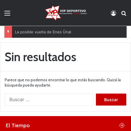
Menú
Acces
B
La posible vuelta de Enes Ünal
Sin resultados
Parece que no podemos encontrar lo que estás buscando. Quizá la
búsqueda pueda ayudarte.
B
u
s
c
a
El Tiempo
r