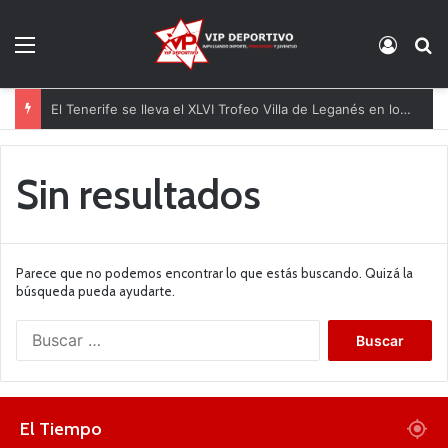
Menú
Acces
B
El Tenerife se lleva el XLVI Trofeo Villa de Leganés en los penaltis
Sin resultados
Parece que no podemos encontrar lo que estás buscando. Quizá la
búsqueda pueda ayudarte.
B
u
s
c
a
El Tiempo
r