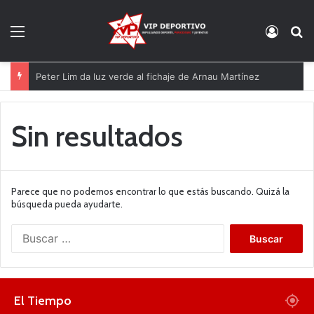
Menú
Acces
B
Peter Lim da luz verde al fichaje de Arnau Martínez
Sin resultados
Parece que no podemos encontrar lo que estás buscando. Quizá la
búsqueda pueda ayudarte.
B
u
s
c
a
El Tiempo
r