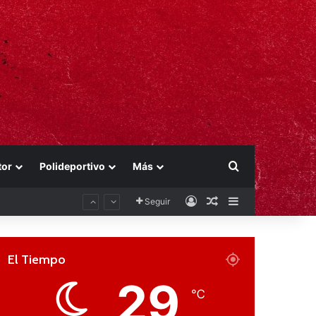
Buscar por
tor
Polideportivo
Más
Acceso
Publicación al aza
Barra lateral
Seguir
El Tiempo
29
℃