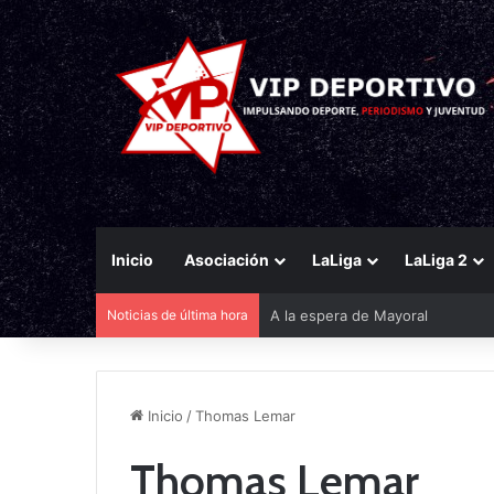
Inicio
Asociación
LaLiga
LaLiga 2
Noticias de última hora
A la espera de Mayoral
Inicio
/
Thomas Lemar
Thomas Lemar