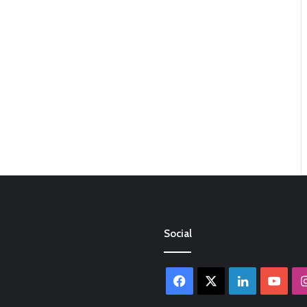
Social
Facebook
X
LinkedIn
You