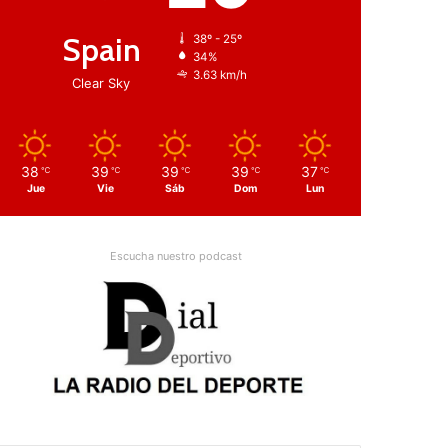
Spain
38º - 25º
34%
3.63 km/h
Clear Sky
38
39
39
39
37
℃
℃
℃
℃
℃
Jue
Vie
Sáb
Dom
Lun
Escucha nuestro podcast