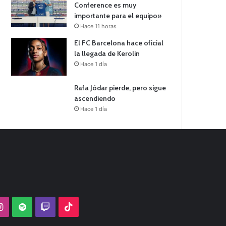
Conference es muy
importante para el equipo»
Hace 11 horas
El FC Barcelona hace oficial
la llegada de Kerolin
Hace 1 día
Rafa Jódar pierde, pero sigue
ascendiendo
Hace 1 día
Tube
Instagram
Spotify
Twitch
TikTok