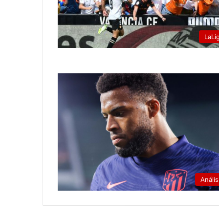
LaLi
Anális