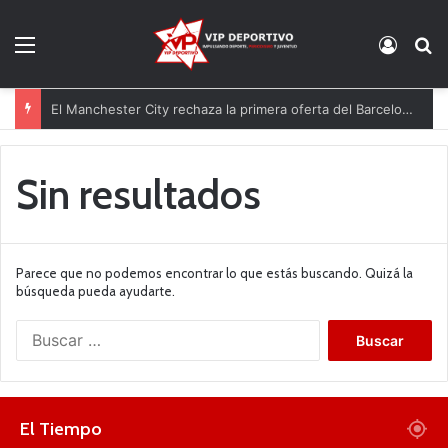
Menú
Acces
B
El Manchester City rechaza la primera oferta del Barcelona por Rodri
Sin resultados
Parece que no podemos encontrar lo que estás buscando. Quizá la
búsqueda pueda ayudarte.
B
u
s
c
a
El Tiempo
r