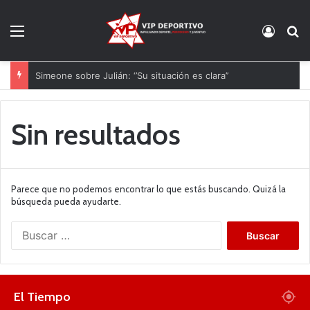
Menú
Acces
B
Simeone sobre Julián: ‘’Su situación es clara’’
Sin resultados
Parece que no podemos encontrar lo que estás buscando. Quizá la
búsqueda pueda ayudarte.
B
u
s
c
a
El Tiempo
r