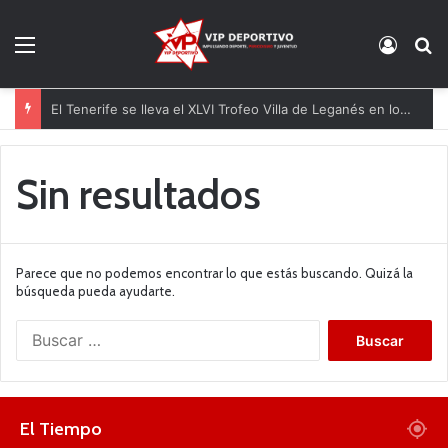
Menú
Acces
B
El Tenerife se lleva el XLVI Trofeo Villa de Leganés en los penaltis
Sin resultados
Parece que no podemos encontrar lo que estás buscando. Quizá la
búsqueda pueda ayudarte.
B
u
s
c
a
El Tiempo
r