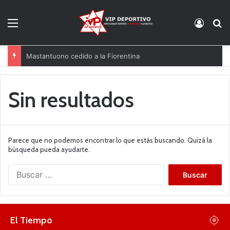
Menú
Acces
B
Mastantuono cedido a la Fiorentina
Sin resultados
Parece que no podemos encontrar lo que estás buscando. Quizá la
búsqueda pueda ayudarte.
B
u
s
c
a
El Tiempo
r