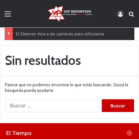
Menú
Acces
B
El Eldense mira a las canteras para reforzarse
Sin resultados
Parece que no podemos encontrar lo que estás buscando. Quizá la
búsqueda pueda ayudarte.
B
u
s
c
a
El Tiempo
r