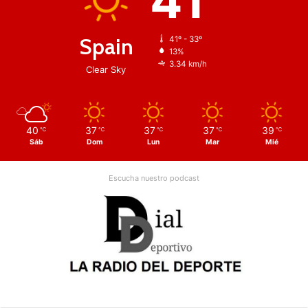
41
Spain
41º - 33º
13%
3.34 km/h
Clear Sky
40
37
37
37
39
℃
℃
℃
℃
℃
Sáb
Dom
Lun
Mar
Mié
Escucha nuestro podcast