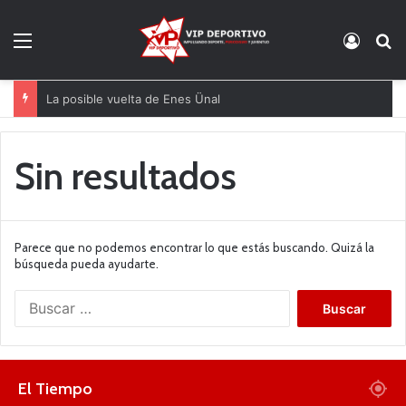
Menú
Acces
B
La posible vuelta de Enes Ünal
Sin resultados
Parece que no podemos encontrar lo que estás buscando. Quizá la
búsqueda pueda ayudarte.
B
u
s
c
a
El Tiempo
r