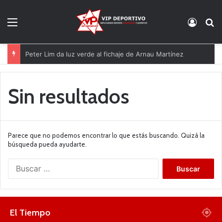
Menú
Acces
B
Peter Lim da luz verde al fichaje de Arnau Martínez
Sin resultados
Parece que no podemos encontrar lo que estás buscando. Quizá la
búsqueda pueda ayudarte.
B
u
s
c
a
El Tiempo
r