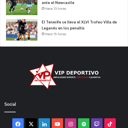
ante el Newcastle
Hace 13 horas
El Tenerife se lleva el XLVI Trofeo Villa de
Leganés en los penaltis
Hace 15 horas
Social
Facebook
X
LinkedIn
YouTube
Instagram
Spotify
Twitch
TikTo