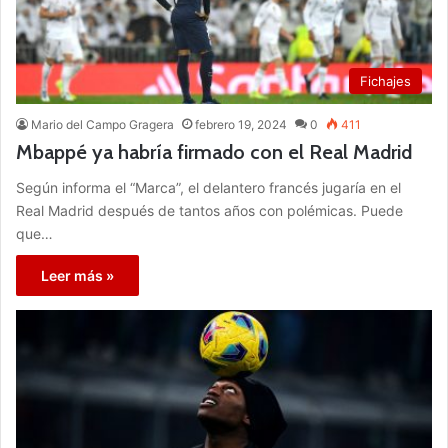
Fichajes
Mario del Campo Gragera
febrero 19, 2024
0
411
Mbappé ya habría firmado con el Real Madrid
Según informa el “Marca”, el delantero francés jugaría en el
Real Madrid después de tantos años con polémicas. Puede
que…
Leer más »