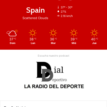
Spain
37º - 30º
27%
2.16 km/h
Scattered Clouds
37
38
36
39
40
℃
℃
℃
℃
℃
Dom
Lun
Mar
Mié
Jue
Escucha nuestro podcast