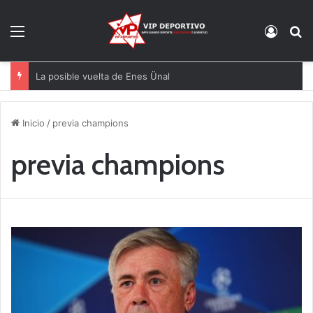
Menú
Acces
B
La posible vuelta de Enes Ünal
Inicio
/
previa champions
previa champions