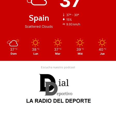
37
Spain
37º - 30º
15%
9.93 km/h
Scattered Clouds
37
38
37
39
40
℃
℃
℃
℃
℃
Dom
Lun
Mar
Mié
Jue
Escucha nuestro podcast