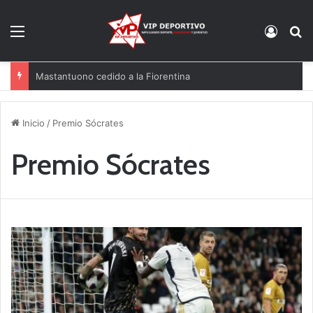
Menú
Acces
B
Mastantuono cedido a la Fiorentina
Inicio
/
Premio Sócrates
Premio Sócrates