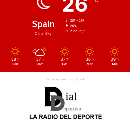
26
℃
Spain
38º - 26º
26%
2.22 km/h
Clear Sky
38
37
37
38
39
℃
℃
℃
℃
℃
Sáb
Dom
Lun
Mar
Mié
Escucha nuestro podcast