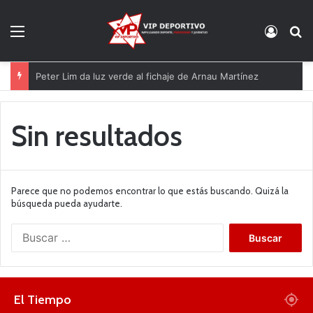
Menú
Acces
B
Peter Lim da luz verde al fichaje de Arnau Martínez
Sin resultados
Parece que no podemos encontrar lo que estás buscando. Quizá la
búsqueda pueda ayudarte.
B
u
s
c
a
El Tiempo
r