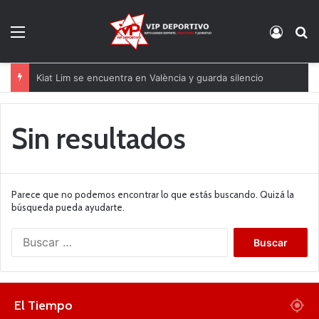
Menú
Acces
B
Kiat Lim se encuentra en València y guarda silencio
Sin resultados
Parece que no podemos encontrar lo que estás buscando. Quizá la
búsqueda pueda ayudarte.
B
u
s
c
a
El Tiempo
r