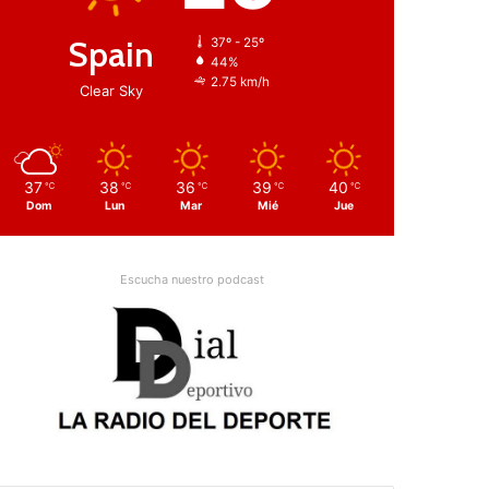
Spain
37º - 25º
44%
2.75 km/h
Clear Sky
37
38
36
39
40
℃
℃
℃
℃
℃
Dom
Lun
Mar
Mié
Jue
Escucha nuestro podcast