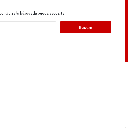
do. Quizá la búsqueda pueda ayudarte.
B
u
s
c
a
r
: