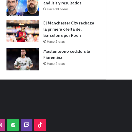
análisis y resultados
Hace 19 horas
El Manchester City rechaza
la primera oferta del
Barcelona por Rodri
Hace 2 días
Mastantuono cedido a la
Fiorentina
Hace 2 días
Tube
Instagram
Spotify
Twitch
TikTok