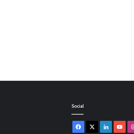
Social
Facebook
X
LinkedIn
You