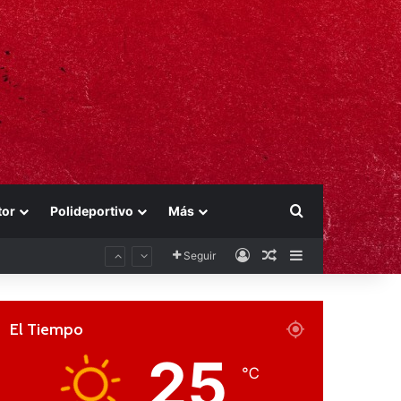
Buscar por
tor
Polideportivo
Más
Acceso
Publicación al aza
Barra lateral
Seguir
El Tiempo
25
℃