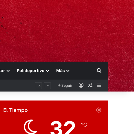
Buscar por
tor
Polideportivo
Más
Acceso
Publicación al aza
Barra lateral
Seguir
El Tiempo
32
℃