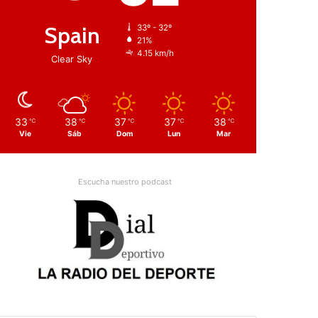
Spain
33º - 32º
21%
4.15 km/h
Clear Sky
33
38
37
37
38
℃
℃
℃
℃
℃
Vie
Sáb
Dom
Lun
Mar
Escucha nuestro podcast