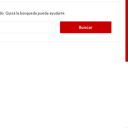
do. Quizá la búsqueda pueda ayudarte.
B
u
s
c
a
r
: