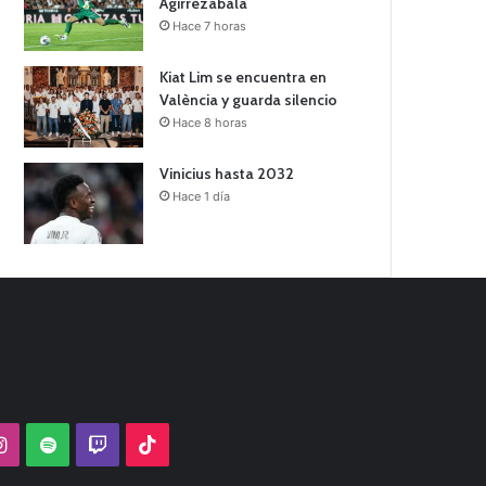
Agirrezabala
Hace 7 horas
Kiat Lim se encuentra en
València y guarda silencio
Hace 8 horas
Vinicius hasta 2032
Hace 1 día
Tube
Instagram
Spotify
Twitch
TikTok