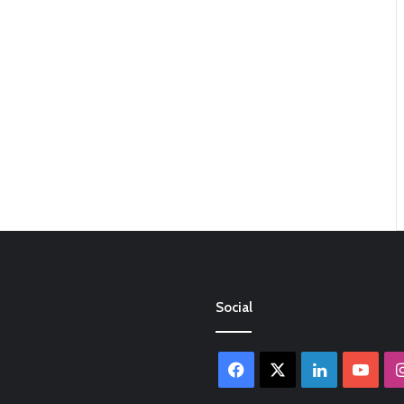
Social
Facebook
X
LinkedIn
You