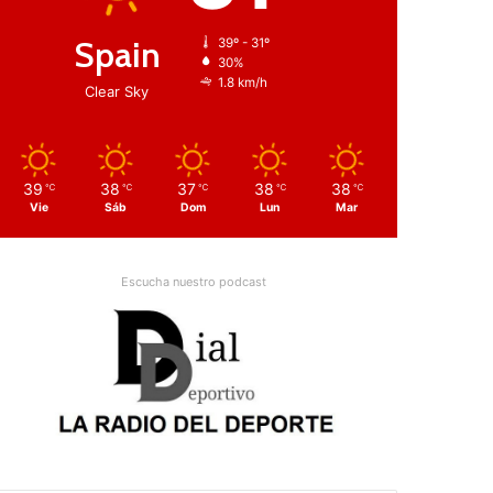
Spain
39º - 31º
30%
1.8 km/h
Clear Sky
39
38
37
38
38
℃
℃
℃
℃
℃
Vie
Sáb
Dom
Lun
Mar
Escucha nuestro podcast