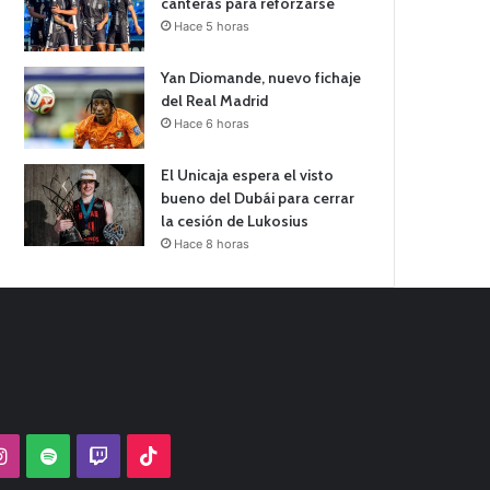
canteras para reforzarse
Hace 5 horas
Yan Diomande, nuevo fichaje
del Real Madrid
Hace 6 horas
El Unicaja espera el visto
bueno del Dubái para cerrar
la cesión de Lukosius
Hace 8 horas
Tube
Instagram
Spotify
Twitch
TikTok