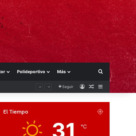
Buscar por
tor
Polideportivo
Más
Acceso
Publicación al aza
Barra lateral
Seguir
El Tiempo
31
℃