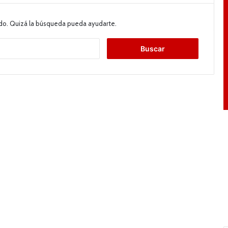
do. Quizá la búsqueda pueda ayudarte.
B
u
s
c
a
r
: