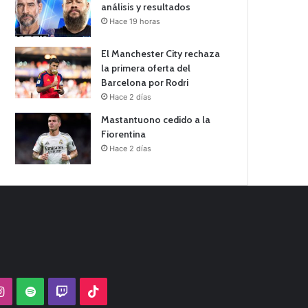
análisis y resultados
Hace 19 horas
El Manchester City rechaza
la primera oferta del
Barcelona por Rodri
Hace 2 días
Mastantuono cedido a la
Fiorentina
Hace 2 días
Tube
Instagram
Spotify
Twitch
TikTok