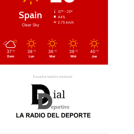
Spain
37º - 25º
44%
2.75 km/h
Clear Sky
37
38
36
39
40
℃
℃
℃
℃
℃
Dom
Lun
Mar
Mié
Jue
Escucha nuestro podcast