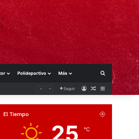
Buscar por
tor
Polideportivo
Más
Acceso
Publicación al aza
Barra lateral
Seguir
El Tiempo
25
℃