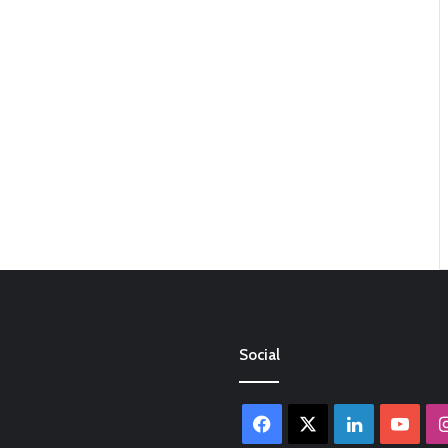
Social
Facebook
X
LinkedIn
You