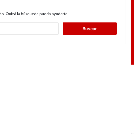
do. Quizá la búsqueda pueda ayudarte.
B
u
s
c
a
r
: