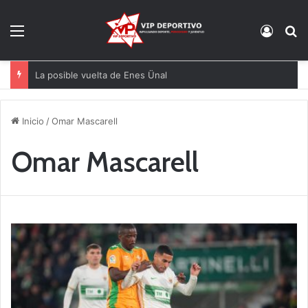
Menú
Acces
B
La posible vuelta de Enes Ünal
Inicio
/
Omar Mascarell
Omar Mascarell