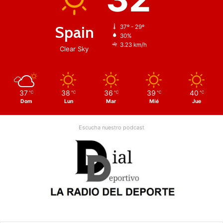
Spain
37º - 29º
30%
3.23 km/h
Clear Sky
37
38
36
39
40
℃
℃
℃
℃
℃
Dom
Lun
Mar
Mié
Jue
Escucha nuestro podcast