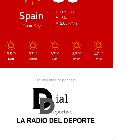
Spain
38º - 33º
18%
2.05 km/h
Clear Sky
38
37
37
37
40
℃
℃
℃
℃
℃
Sáb
Dom
Lun
Mar
Mié
Escucha nuestro podcast