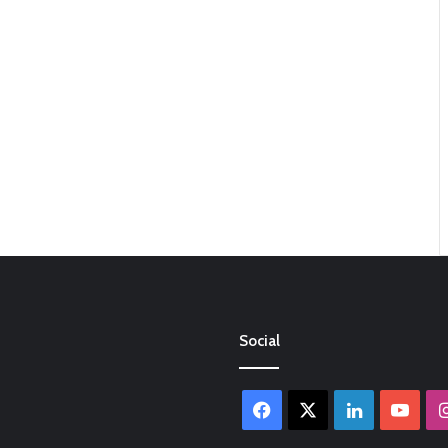
Social
Facebook
X
LinkedIn
You