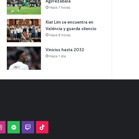
Agirrezabala
Hace 7 horas
Kiat Lim se encuentra en
València y guarda silencio
Hace 8 horas
Vinicius hasta 2032
Hace 1 día
Tube
Instagram
Spotify
Twitch
TikTok