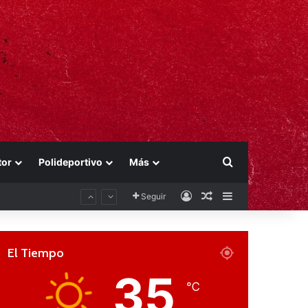
Buscar por
tor
Polideportivo
Más
Acceso
Publicación al aza
Barra lateral
Seguir
El Tiempo
35
℃