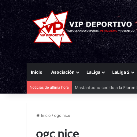
Inicio
Asociación
LaLiga
LaLiga 2
Noticias de última hora
Mastantuono cedido a la Fiorent
Inicio
/
ogc nice
ogc nice