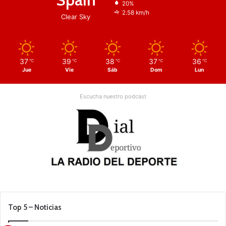
20%
2.58 km/h
Clear Sky
37
39
38
37
36
℃
℃
℃
℃
℃
Jue
Vie
Sáb
Dom
Lun
Escucha nuestro podcast
Top 5 – Noticias