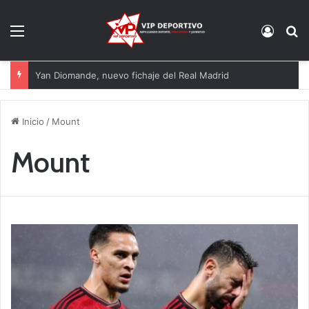
Menú
Acces
B
Yan Diomande, nuevo fichaje del Real Madrid
Inicio
/
Mount
Mount