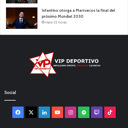
Infantino otorga a Marruecos la final del
próximo Mundial 2030
Hace 22 horas
Social
Facebook
X
LinkedIn
YouTube
Instagram
Spotify
Twitch
TikTo