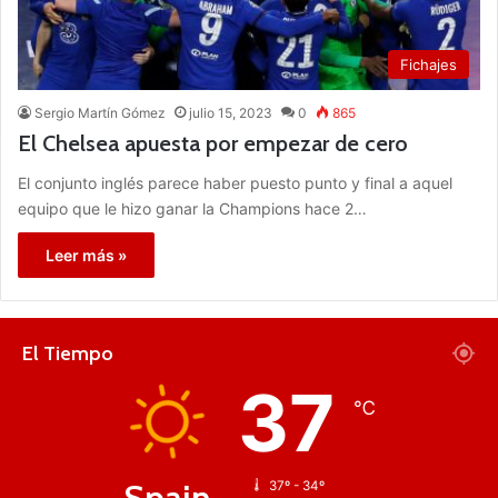
Fichajes
Sergio Martín Gómez
julio 15, 2023
0
865
El Chelsea apuesta por empezar de cero
El conjunto inglés parece haber puesto punto y final a aquel
equipo que le hizo ganar la Champions hace 2…
Leer más »
El Tiempo
37
℃
Spain
37º - 34º