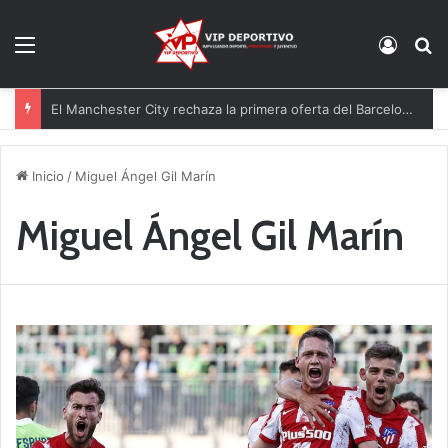
Menú
Acces
B
El Manchester City rechaza la primera oferta del Barcelona por Rodri
Inicio
/
Miguel Ángel Gil Marín
Miguel Ángel Gil Marín