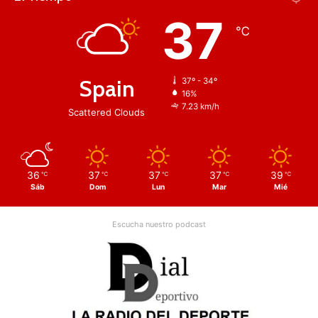
37
℃
Spain
37º - 34º
16%
7.23 km/h
Scattered Clouds
36
37
37
37
39
℃
℃
℃
℃
℃
Sáb
Dom
Lun
Mar
Mié
Escucha nuestro podcast