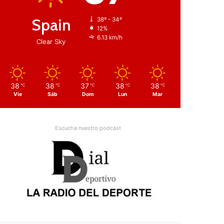
Spain
38º - 34º
12%
6.13 km/h
Clear Sky
38
38
37
38
38
℃
℃
℃
℃
℃
Vie
Sáb
Dom
Lun
Mar
Escucha nuestro podcast