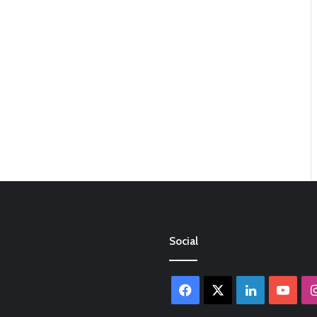
Social
Facebook
X
LinkedIn
You