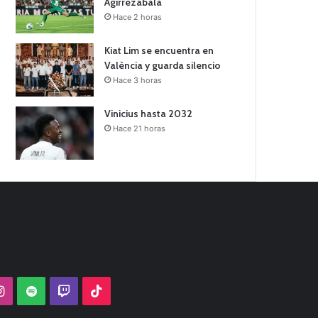
Agirrezabala
Hace 2 horas
Kiat Lim se encuentra en
València y guarda silencio
Hace 3 horas
Vinicius hasta 2032
Hace 21 horas
Tube
Instagram
Spotify
Twitch
TikTok