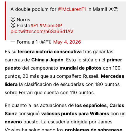
A double podium for
@McLarenF1
in Miami! 🤩👏
🥈 Norris
🥉 Piastri
#F1
#MiamiGP
pic.twitter.com/h6Sa6Sd1AV
— Formula 1 (@F1)
May 4, 2026
Es su
tercera victoria consecutiva
tras ganar las
carreras de
China y Japón
. Esto le sitúa en el
primer
puesto
del campeonato
mundial de pilotos
con 100
puntos, 20 más que su compañero Russell.
Mercedes
lidera
la clasificación de escuderías con 180 puntos
sobre Ferrari que cuenta con 110 puntos.
En cuanto a las actuaciones de
los españoles
,
Carlos
Sainz
consiguió
valiosos puntos para Williams
con un
noveno
puesto. La escudería dirigida por James
Vowles ha solucionado los
problemas de sobrepeso