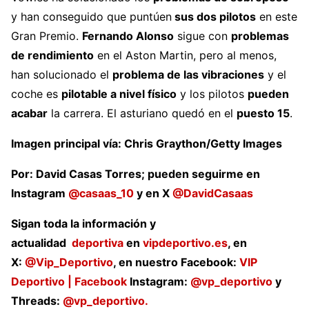
y han conseguido que puntúen
sus dos pilotos
en este
Gran Premio.
Fernando Alonso
sigue con
problemas
de rendimiento
en el Aston Martin, pero al menos,
han solucionado el
problema de las vibraciones
y el
coche es
pilotable a nivel físico
y los pilotos
pueden
acabar
la carrera. El asturiano quedó en el
puesto 15
.
Imagen principal vía: Chris Graython/Getty Images
Por: David Casas Torres; pueden seguirme en
Instagram
@casaas_10
y en X
@DavidCasaas
Sigan toda la información y
actualidad
deportiva
en
vipdeportivo.es
, en
X:
@Vip_Deportivo
, en nuestro Facebook:
VIP
Deportivo | Facebook
Instagram:
@vp_deportivo
y
Threads:
@vp_deportivo.