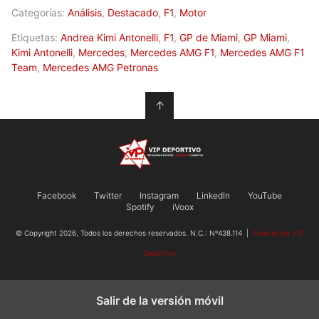
Categorías:
Análisis
,
Destacado
,
F1
,
Motor
Etiquetas:
Andrea Kimi Antonelli
,
F1
,
GP de Miami
,
GP Miami
,
Kimi Antonelli
,
Mercedes
,
Mercedes AMG F1
,
Mercedes AMG F1
Team
,
Mercedes AMG Petronas
↑
Facebook
Twitter
Instagram
LinkedIn
YouTube
Spotify
iVoox
© Copyright 2026, Todos los derechos reservados. N.C.: Nº438.114 |
Asociación VIP
Deportivo
Salir de la versión móvil