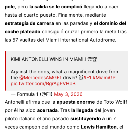
pole
, pero
la salida se le complicó
llegando a caer
hasta el cuarto puesto. Finalmente, mediante
estrategia de carrera
en las paradas y
el dominio del
coche plateado
consiguió cruzar primero la meta tras
las 57 vueltas del Miami International Autodrome.
KIMI ANTONELLI WINS IN MIAMI!! 👏🏆
Against the odds, what a magnificent drive from
the
@MercedesAMGF1
driver! 🙌
#F1
#MiamiGP
pic.twitter.com/BgrAgPVHbB
— Formula 1 (@F1)
May 3, 2026
Antonelli afirma que la
apuesta enorme
de Toto Wolff
por él ha sido
acertada
. Tras
la llegada
del joven
piloto italiano el año pasado
sustituyendo a
un 7
veces campeón del mundo como
Lewis Hamilton
, el