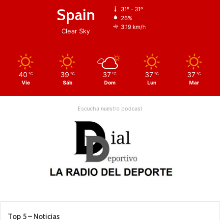
Spain
31º - 31º
26%
3.19 km/h
Clear Sky
40
39
37
37
37
℃
℃
℃
℃
℃
Vie
Sáb
Dom
Lun
Mar
Escucha nuestro podcast
Top 5 – Noticias