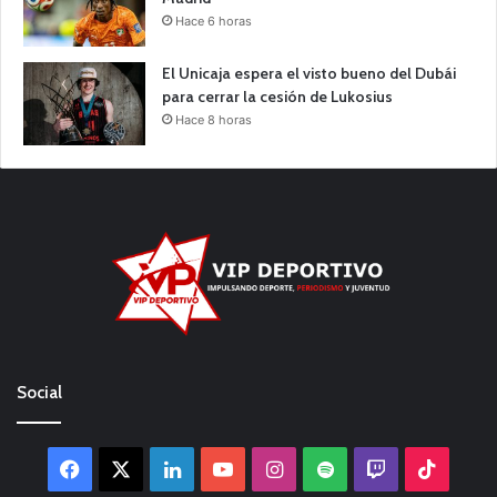
Hace 6 horas
El Unicaja espera el visto bueno del Dubái
para cerrar la cesión de Lukosius
Hace 8 horas
Social
Facebook
X
LinkedIn
YouTube
Instagram
Spotify
Twitch
TikTo