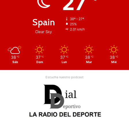
27
Spain
38º - 27º
25%
2.01 km/h
Clear Sky
38
37
37
38
38
℃
℃
℃
℃
℃
Sáb
Dom
Lun
Mar
Mié
Escucha nuestro podcast