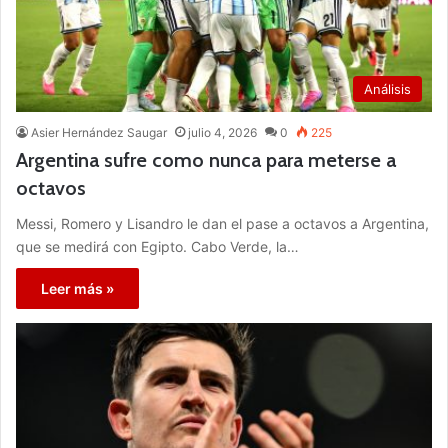
Análisis
Asier Hernández Saugar
julio 4, 2026
0
225
Argentina sufre como nunca para meterse a
octavos
Messi, Romero y Lisandro le dan el pase a octavos a Argentina,
que se medirá con Egipto. Cabo Verde, la…
Leer más »