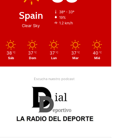
Spain
38º - 33º
19%
1.2 km/h
Clear Sky
38
37
37
37
40
℃
℃
℃
℃
℃
Sáb
Dom
Lun
Mar
Mié
Escucha nuestro podcast