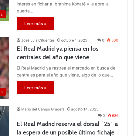
interés en fichar a Ibrahima Konaté y le abre la
puerta…
es
Leer más »
José Luis Cifuentes
octubre 1, 2025
0
500
El Real Madrid ya piensa en los
centrales del año que viene
El Real Madrid ya rastrea el mercado en busca de
centrales para el año que viene, algo de lo que…
Leer más »
es
Mario del Campo Gragera
agosto 14, 2025
0
686
El Real Madrid reserva el dorsal ´25´ a
la espera de un posible último fichaje