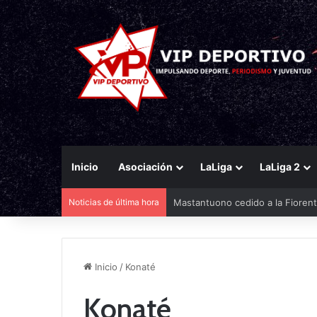
Inicio
Asociación
LaLiga
LaLiga 2
Noticias de última hora
Mastantuono cedido a la Fiorent
Inicio
/
Konaté
Konaté