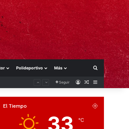
Buscar por
tor
Polideportivo
Más
Acceso
Publicación al aza
Barra lateral
Seguir
El Tiempo
33
℃