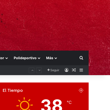
Buscar por
tor
Polideportivo
Más
Acceso
Publicación al aza
Barra lateral
Seguir
El Tiempo
38
℃