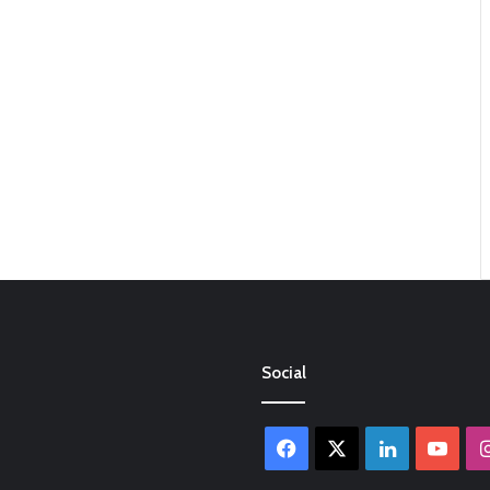
Social
Facebook
X
LinkedIn
You