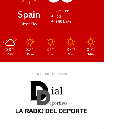
Spain
38º - 33º
15%
3.59 km/h
Clear Sky
38
37
37
37
39
℃
℃
℃
℃
℃
Sáb
Dom
Lun
Mar
Mié
Escucha nuestro podcast