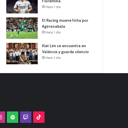
Fiorentina
Hace 1 día
El Racing mueve ficha por
Agirrezabala
Hace 1 día
Kiat Lim se encuentra en
València y guarda silencio
Hace 1 día
Tube
Instagram
Spotify
Twitch
TikTok