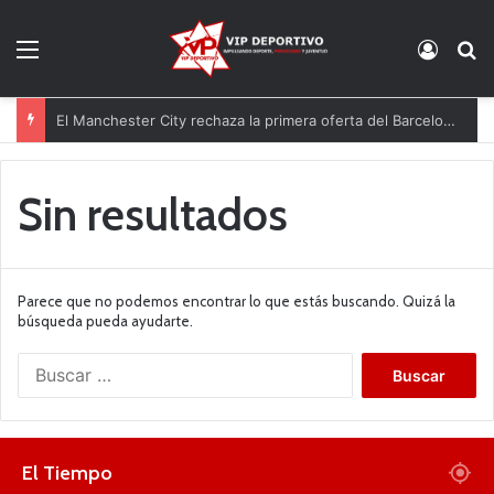
Menú
Acces
B
El Manchester City rechaza la primera oferta del Barcelona por Rodri
Sin resultados
Parece que no podemos encontrar lo que estás buscando. Quizá la
búsqueda pueda ayudarte.
B
u
s
c
a
El Tiempo
r