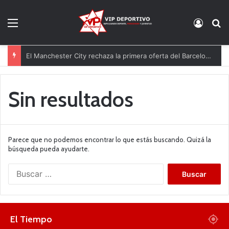
Menú
Acces
B
El Manchester City rechaza la primera oferta del Barcelona por Rodri
Sin resultados
Parece que no podemos encontrar lo que estás buscando. Quizá la
búsqueda pueda ayudarte.
B
u
s
c
a
El Tiempo
r