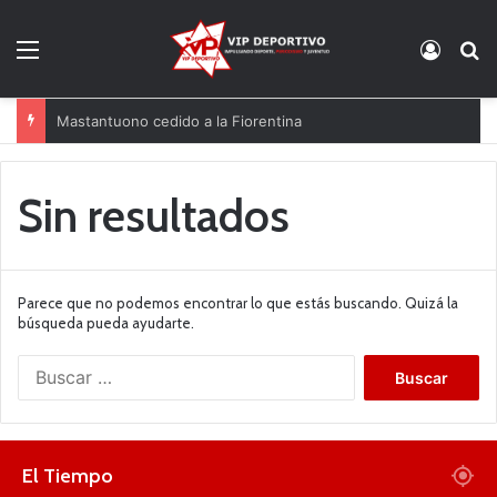
Menú
Acces
B
Mastantuono cedido a la Fiorentina
Sin resultados
Parece que no podemos encontrar lo que estás buscando. Quizá la
búsqueda pueda ayudarte.
B
u
s
c
a
El Tiempo
r