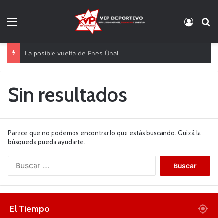
Menú
Acces
B
La posible vuelta de Enes Ünal
Sin resultados
Parece que no podemos encontrar lo que estás buscando. Quizá la
búsqueda pueda ayudarte.
B
u
s
c
a
El Tiempo
r