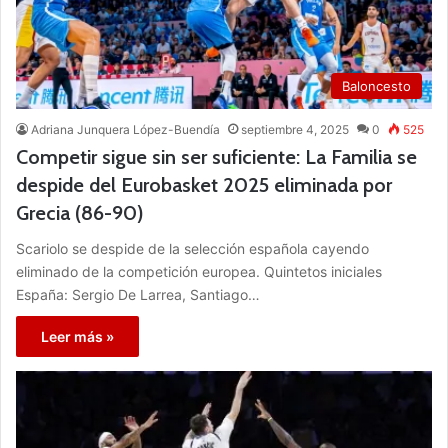
Baloncesto
Adriana Junquera López-Buendía
septiembre 4, 2025
0
525
Competir sigue sin ser suficiente: La Familia se
despide del Eurobasket 2025 eliminada por
Grecia (86-90)
Scariolo se despide de la selección española cayendo
eliminado de la competición europea. Quintetos iniciales
España: Sergio De Larrea, Santiago…
Leer más »