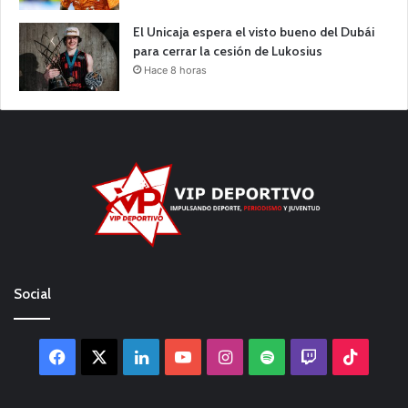
El Unicaja espera el visto bueno del Dubái
para cerrar la cesión de Lukosius
Hace 8 horas
Social
Facebook
X
LinkedIn
YouTube
Instagram
Spotify
Twitch
TikTo