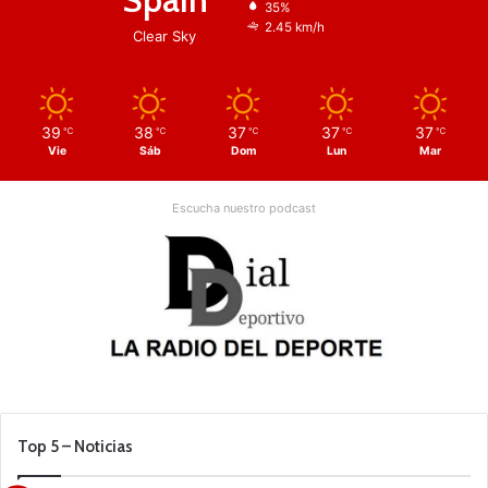
35%
2.45 km/h
Clear Sky
39
38
37
37
37
℃
℃
℃
℃
℃
Vie
Sáb
Dom
Lun
Mar
Escucha nuestro podcast
Top 5 – Noticias