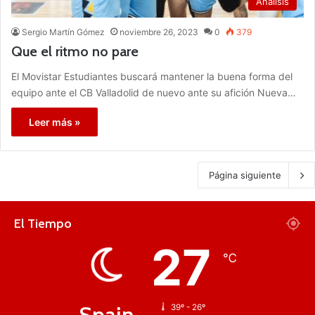
Análisis
Sergio Martín Gómez
noviembre 26, 2023
0
379
Que el ritmo no pare
El Movistar Estudiantes buscará mantener la buena forma del
equipo ante el CB Valladolid de nuevo ante su afición Nueva…
Leer más »
Página siguiente
El Tiempo
27
℃
Spain
39º - 26º