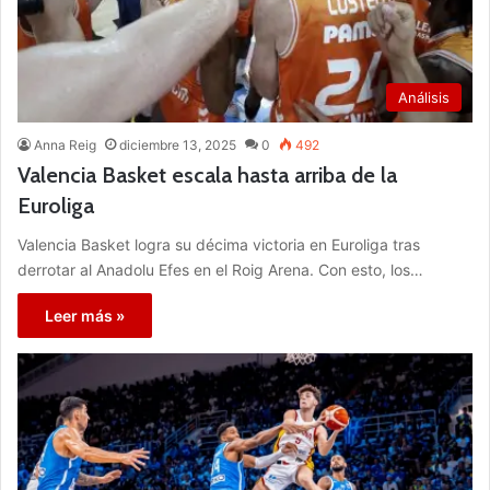
Análisis
Anna Reig
diciembre 13, 2025
0
492
Valencia Basket escala hasta arriba de la
Euroliga
Valencia Basket logra su décima victoria en Euroliga tras
derrotar al Anadolu Efes en el Roig Arena. Con esto, los…
Leer más »