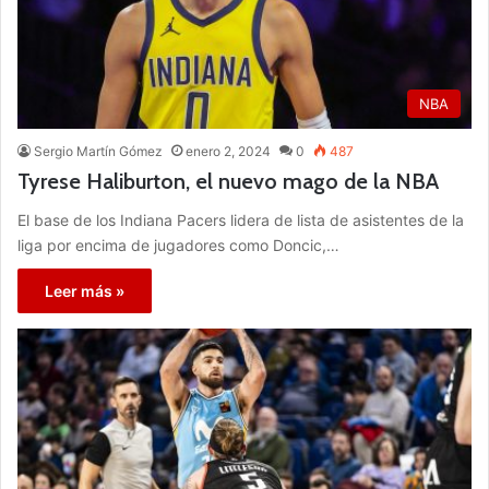
NBA
Sergio Martín Gómez
enero 2, 2024
0
487
Tyrese Haliburton, el nuevo mago de la NBA
El base de los Indiana Pacers lidera de lista de asistentes de la
liga por encima de jugadores como Doncic,…
Leer más »