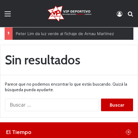
Menú
Acces
B
Peter Lim da luz verde al fichaje de Arnau Martínez
Sin resultados
Parece que no podemos encontrar lo que estás buscando. Quizá la
búsqueda pueda ayudarte.
B
u
s
c
a
El Tiempo
r