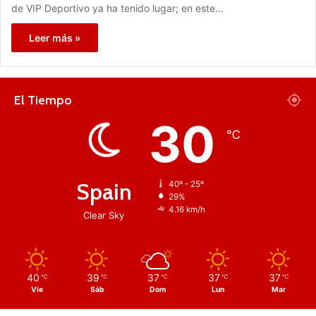
de VIP Deportivo ya ha tenido lugar; en este…
Leer más »
El Tiempo
30
℃
Spain
40º - 25º
29%
4.16 km/h
Clear Sky
40
39
37
37
37
℃
℃
℃
℃
℃
Vie
Sáb
Dom
Lun
Mar