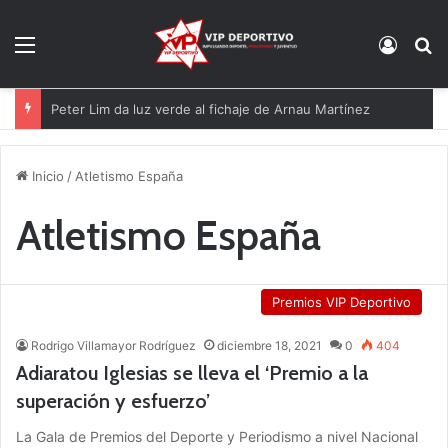
Menú
Acces
B
Peter Lim da luz verde al fichaje de Arnau Martínez
Inicio
/
Atletismo España
Atletismo España
Premios VIP Deportivo
Rodrigo Villamayor Rodríguez
diciembre 18, 2021
0
404
Adiaratou Iglesias se lleva el ‘Premio a la
superación y esfuerzo’
La Gala de Premios del Deporte y Periodismo a nivel Nacional