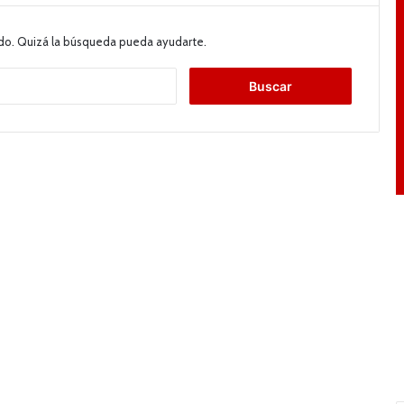
do. Quizá la búsqueda pueda ayudarte.
B
u
s
c
a
r
: