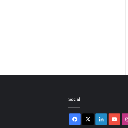
Social
Facebook
X
LinkedIn
You