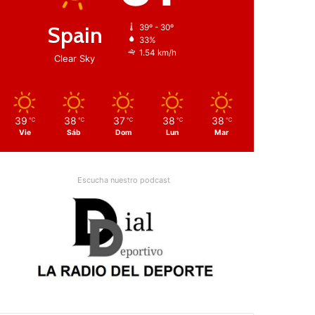
Spain
39º - 30º
33%
1.54 km/h
Clear Sky
39
38
37
38
38
℃
℃
℃
℃
℃
Vie
Sáb
Dom
Lun
Mar
Escucha nuestro podcast