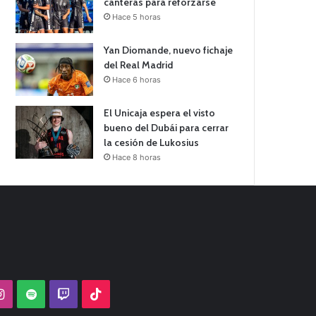
canteras para reforzarse
Hace 5 horas
Yan Diomande, nuevo fichaje
del Real Madrid
Hace 6 horas
El Unicaja espera el visto
bueno del Dubái para cerrar
la cesión de Lukosius
Hace 8 horas
Tube
Instagram
Spotify
Twitch
TikTok