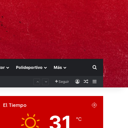
Buscar por
tor
Polideportivo
Más
Acceso
Publicación al aza
Barra lateral
Seguir
El Tiempo
31
℃