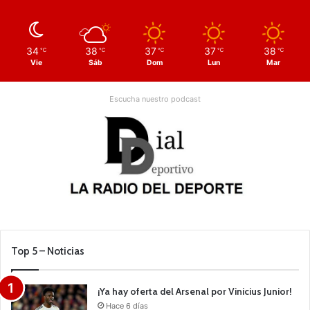
34
38
37
37
38
℃
℃
℃
℃
℃
Vie
Sáb
Dom
Lun
Mar
Escucha nuestro podcast
Top 5 – Noticias
¡Ya hay oferta del Arsenal por Vinicius Junior!
Hace 6 días