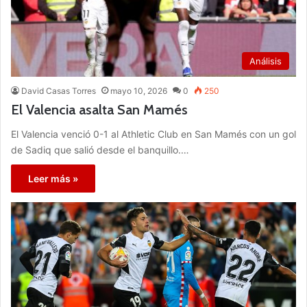
Análisis
David Casas Torres
mayo 10, 2026
0
250
El Valencia asalta San Mamés
El Valencia venció 0-1 al Athletic Club en San Mamés con un gol
de Sadiq que salió desde el banquillo.…
Leer más »