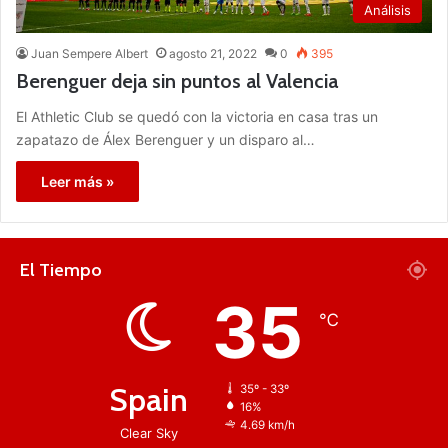
Análisis
Juan Sempere Albert
agosto 21, 2022
0
395
Berenguer deja sin puntos al Valencia
El Athletic Club se quedó con la victoria en casa tras un
zapatazo de Álex Berenguer y un disparo al…
Leer más »
El Tiempo
35
℃
Spain
35º - 33º
16%
4.69 km/h
Clear Sky