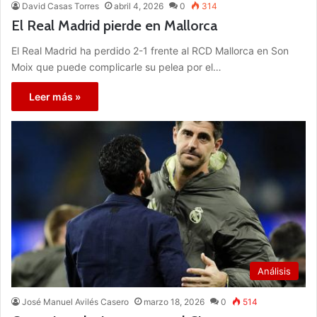
David Casas Torres
abril 4, 2026
0
314
El Real Madrid pierde en Mallorca
El Real Madrid ha perdido 2-1 frente al RCD Mallorca en Son
Moix que puede complicarle su pelea por el…
Leer más »
Análisis
José Manuel Avilés Casero
marzo 18, 2026
0
514