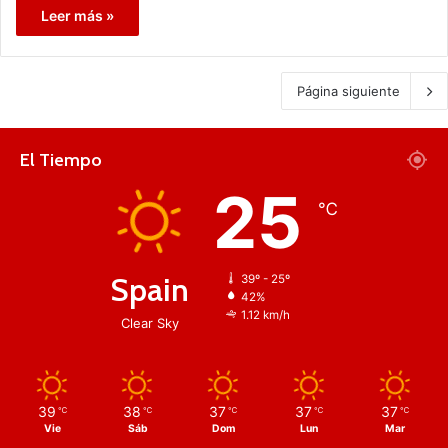
Leer más »
Página siguiente
El Tiempo
25
℃
Spain
39º - 25º
42%
1.12 km/h
Clear Sky
39
38
37
37
37
℃
℃
℃
℃
℃
Vie
Sáb
Dom
Lun
Mar