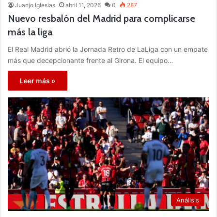
Juanjo Iglesias
abril 11, 2026
0
287
Nuevo resbalón del Madrid para complicarse
más la liga
El Real Madrid abrió la Jornada Retro de LaLiga con un empate
más que decepcionante frente al Girona. El equipo…
Leer más »
Análisis