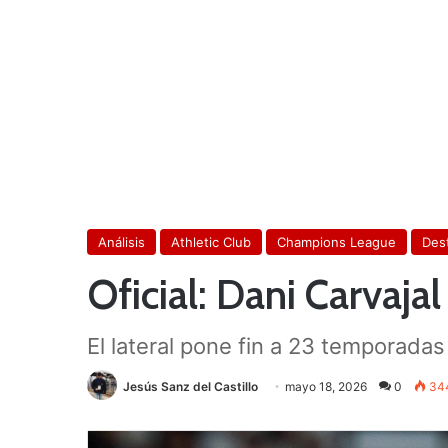
Análisis
Athletic Club
Champions League
Des
Oficial: Dani Carvaja
El lateral pone fin a 23 temporada
Jesús Sanz del Castillo
mayo 18, 2026
0
34