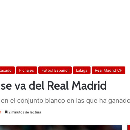
tacado
Fichajes
Fútbol Español
LaLiga
Real Madrid CF
l se va del Real Madrid
s en el conjunto blanco en las que ha ganado
4
2 minutos de lectura