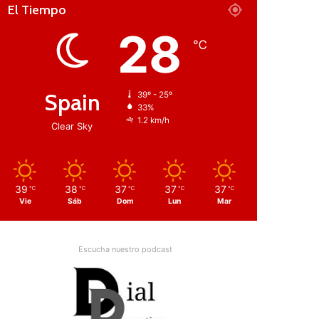
El Tiempo
28
℃
Spain
39º - 25º
33%
1.2 km/h
Clear Sky
39
38
37
37
37
℃
℃
℃
℃
℃
Vie
Sáb
Dom
Lun
Mar
Escucha nuestro podcast