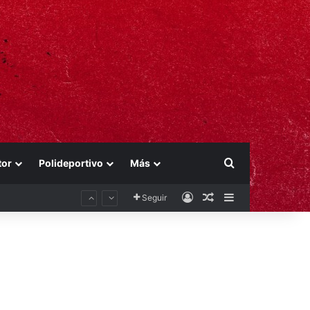
Buscar por
tor
Polideportivo
Más
Acceso
Publicación al aza
Barra lateral
Seguir