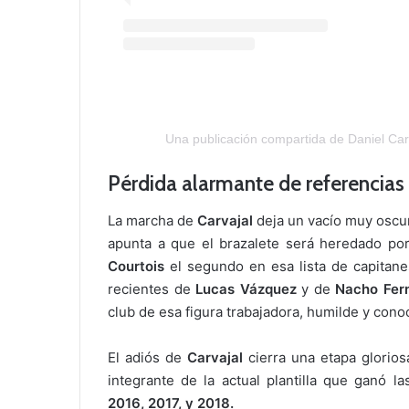
Una publicación compartida de Daniel Carv
Pérdida alarmante de referencias
La marcha de
Carvajal
deja un vacío muy oscur
apunta a que el brazalete será heredado po
Courtois
el segundo en esa lista de capitane
recientes de
Lucas Vázquez
y de
Nacho Fern
club de esa figura trabajadora, humilde y cono
El adiós de
Carvajal
cierra una etapa glorio
integrante de la actual plantilla que ganó la
2016, 2017, y 2018.