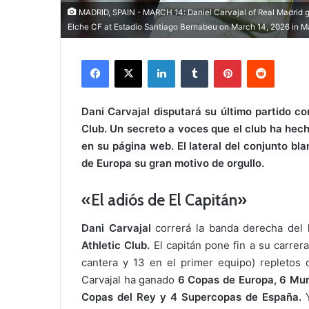
MADRID, SPAIN - MARCH 14: Daniel Carvajal of Real Madrid 
Elche CF at Estadio Santiago Bernabeu on March 14, 2026 in Ma
Facebook
X
LinkedIn
Tumblr
Pinterest
Reddit
Dani Carvajal disputará su último partido co
Club. Un secreto a voces que el club ha hec
en su página web. El lateral del conjunto bla
de Europa su gran motivo de orgullo.
«El adiós de El Capitán»
Dani Carvajal
correrá la banda derecha del
Athletic Club.
El capitán pone fin a su carre
cantera y 13 en el primer equipo) repletos
Carvajal ha ganado
6 Copas de Europa, 6 Mun
Copas del Rey y 4 Supercopas de España.
Y