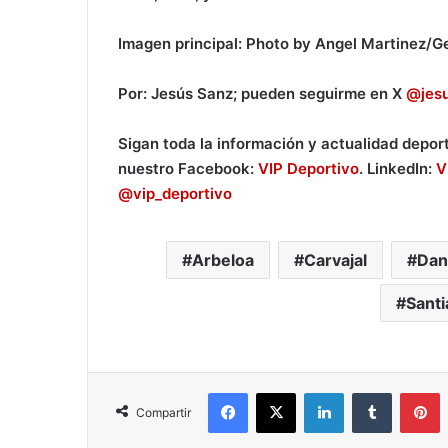
Imagen principal: Photo by Angel Martinez/G
Por: Jesús Sanz; pueden seguirme en X
@jes
Sigan toda la información y actualidad depor
nuestro Facebook:
VIP Deportivo
. LinkedIn:
V
@vip_deportivo
Arbeloa
Carvajal
Dan
Sant
Facebook
X
LinkedIn
Tumblr
Pinterest
Compartir