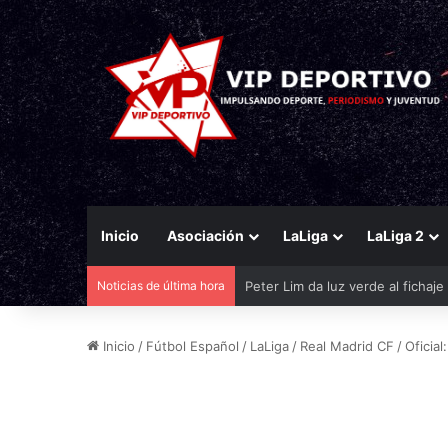
Inicio
Asociación
LaLiga
LaLiga 2
Noticias de última hora
El Eldense mira a las canteras p
Inicio
/
Fútbol Español
/
LaLiga
/
Real Madrid CF
/
Oficial