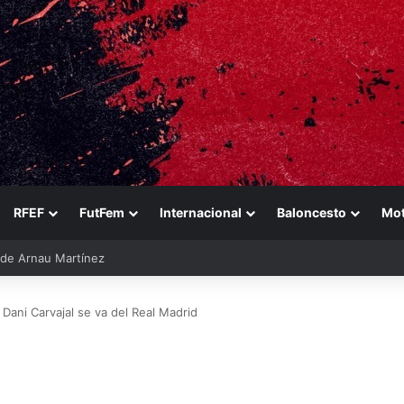
RFEF
FutFem
Internacional
Baloncesto
Mo
ara reforzarse
: Dani Carvajal se va del Real Madrid