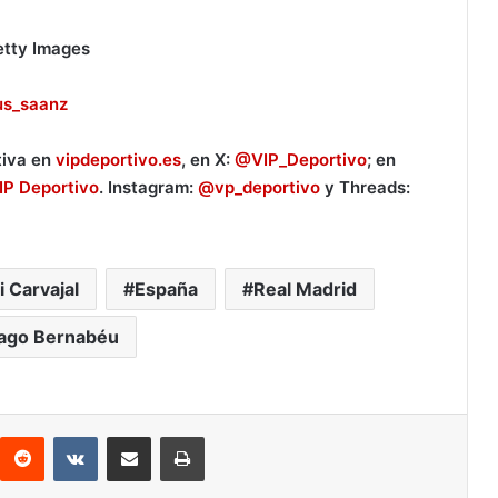
etty Images
us_saanz
tiva en
vipdeportivo.es
, en X:
@VIP_Deportivo
; en
IP Deportivo
. Instagram:
@vp_deportivo
y Threads:
i Carvajal
España
Real Madrid
iago Bernabéu
Reddit
VKontakte
Compartir por correo electrónico
Imprimir