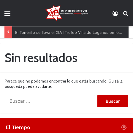
Menú
Acces
B
El Tenerife se lleva el XLVI Trofeo Villa de Leganés en los penaltis
Sin resultados
Parece que no podemos encontrar lo que estás buscando. Quizá la
búsqueda pueda ayudarte.
B
u
s
c
a
El Tiempo
r