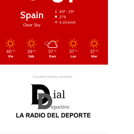
Spain
40º - 25º
27%
4.03 km/h
Clear Sky
40
39
37
37
37
℃
℃
℃
℃
℃
Vie
Sáb
Dom
Lun
Mar
Escucha nuestro podcast