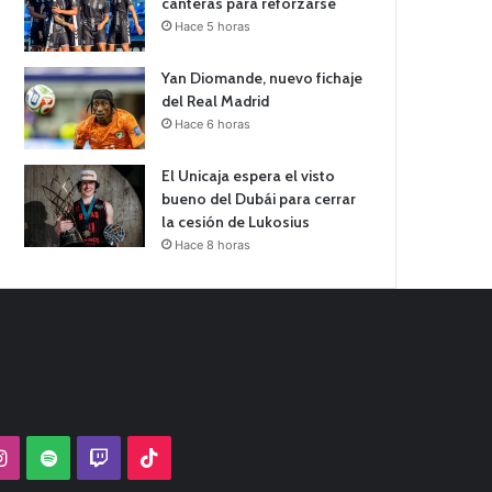
canteras para reforzarse
Hace 5 horas
Yan Diomande, nuevo fichaje
del Real Madrid
Hace 6 horas
El Unicaja espera el visto
bueno del Dubái para cerrar
la cesión de Lukosius
Hace 8 horas
Tube
Instagram
Spotify
Twitch
TikTok