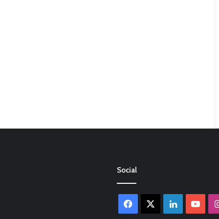
Social
Facebook
X
LinkedIn
You