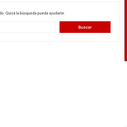
do. Quizá la búsqueda pueda ayudarte.
B
u
s
c
a
r
: