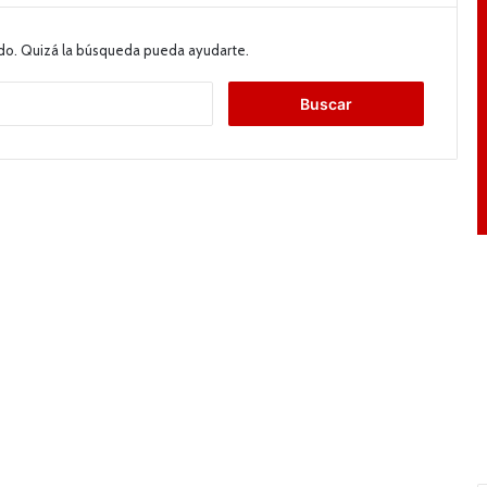
do. Quizá la búsqueda pueda ayudarte.
B
u
s
c
a
r
: