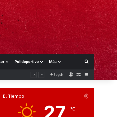
Buscar por
tor
Polideportivo
Más
Acceso
Publicación al aza
Barra lateral
Seguir
El Tiempo
27
℃