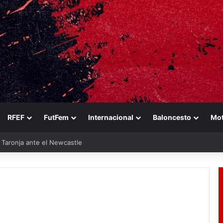
RFEF
FutFem
Internacional
Baloncesto
Mo
u Taronja ante el Newcastle