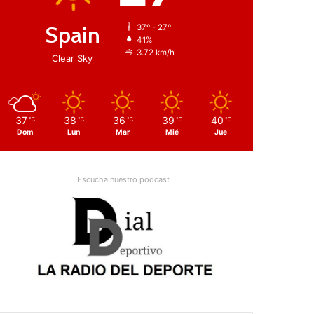
Spain
37º - 27º
41%
3.72 km/h
Clear Sky
37
38
36
39
40
℃
℃
℃
℃
℃
Dom
Lun
Mar
Mié
Jue
Escucha nuestro podcast