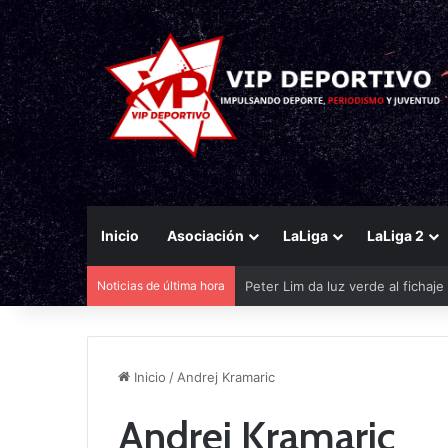
Inicio
Asociación
LaLiga
LaLiga 2
Noticias de última hora
Peter Lim da luz verde al fichaj
Inicio
/
Andrej Kramaric
Andrej Kramaric