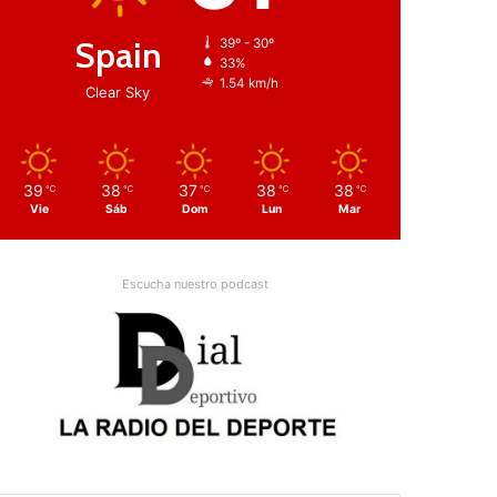
Spain
39º - 30º
33%
1.54 km/h
Clear Sky
39
38
37
38
38
℃
℃
℃
℃
℃
Vie
Sáb
Dom
Lun
Mar
Escucha nuestro podcast