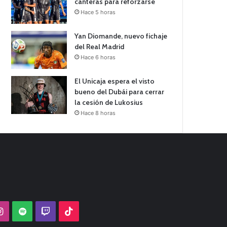
canteras para reforzarse
Hace 5 horas
Yan Diomande, nuevo fichaje
del Real Madrid
Hace 6 horas
El Unicaja espera el visto
bueno del Dubái para cerrar
la cesión de Lukosius
Hace 8 horas
Tube
Instagram
Spotify
Twitch
TikTok