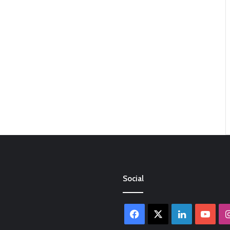
Social
Facebook
X
LinkedIn
You