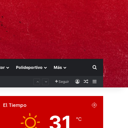
Buscar por
tor
Polideportivo
Más
Acceso
Publicación al aza
Barra lateral
Seguir
El Tiempo
31
℃