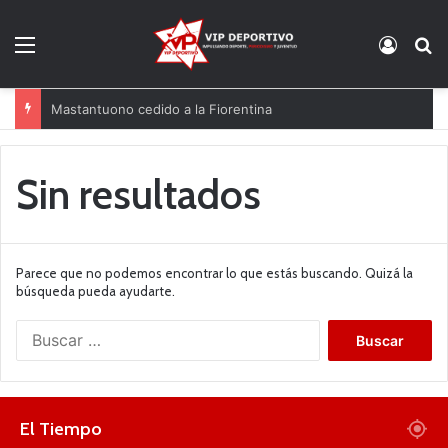
Menú
Acces
B
Mastantuono cedido a la Fiorentina
Sin resultados
Parece que no podemos encontrar lo que estás buscando. Quizá la
búsqueda pueda ayudarte.
B
u
s
c
a
El Tiempo
r