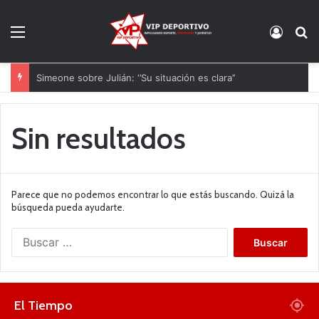
Menú
Acces
B
Simeone sobre Julián: ‘’Su situación es clara’’
Sin resultados
Parece que no podemos encontrar lo que estás buscando. Quizá la
búsqueda pueda ayudarte.
B
u
s
c
a
El Tiempo
r